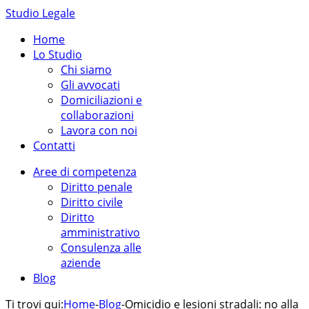
Studio Legale
Home
Lo Studio
Chi siamo
Gli avvocati
Domiciliazioni e
collaborazioni
Lavora con noi
Contatti
Aree di competenza
Diritto penale
Diritto civile
Diritto
amministrativo
Consulenza alle
aziende
Blog
Ti trovi qui:
Home
-
Blog
-
Omicidio e lesioni stradali: no alla